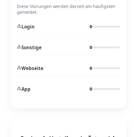
Diese Störungen werden derzeit am häufigsten
gemeldet.
⚠️
Login
0
⚠️
Sonstige
0
⚠️
Webseite
0
⚠️
App
0