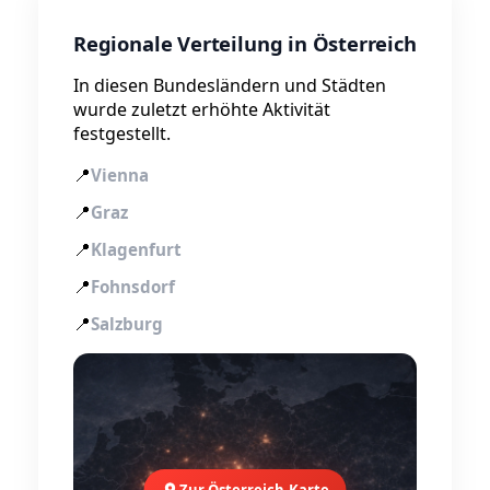
Regionale Verteilung in Österreich
In diesen Bundesländern und Städten
wurde zuletzt erhöhte Aktivität
festgestellt.
📍
Vienna
📍
Graz
📍
Klagenfurt
📍
Fohnsdorf
📍
Salzburg
Zur Österreich-Karte