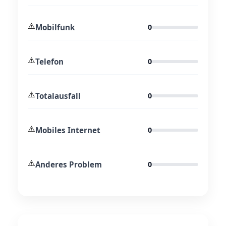
⚠️
Mobilfunk
0
⚠️
Telefon
0
⚠️
Totalausfall
0
⚠️
Mobiles Internet
0
⚠️
Anderes Problem
0