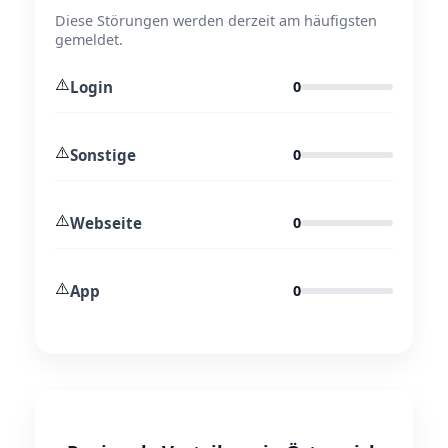
Diese Störungen werden derzeit am häufigsten
gemeldet.
⚠️
Login
0
⚠️
Sonstige
0
⚠️
Webseite
0
⚠️
App
0