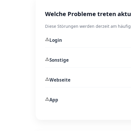
Welche Probleme treten aktue
Diese Störungen werden derzeit am häufig
⚠️
Login
⚠️
Sonstige
⚠️
Webseite
⚠️
App