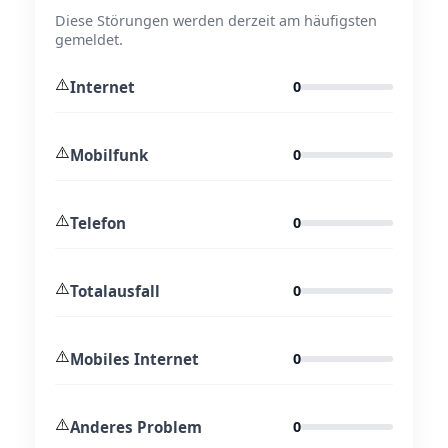
Diese Störungen werden derzeit am häufigsten
gemeldet.
⚠️
Internet
0
⚠️
Mobilfunk
0
⚠️
Telefon
0
⚠️
Totalausfall
0
⚠️
Mobiles Internet
0
⚠️
Anderes Problem
0