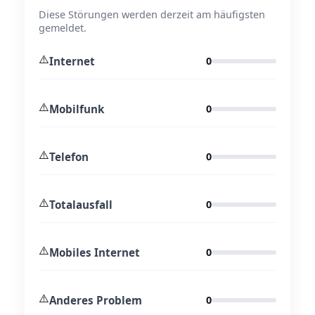
Diese Störungen werden derzeit am häufigsten
gemeldet.
⚠️
Internet
0
⚠️
Mobilfunk
0
⚠️
Telefon
0
⚠️
Totalausfall
0
⚠️
Mobiles Internet
0
⚠️
Anderes Problem
0