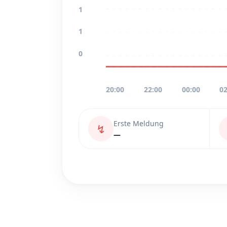
1
1
0
20:00
22:00
00:00
02
Erste Meldung
↯
—