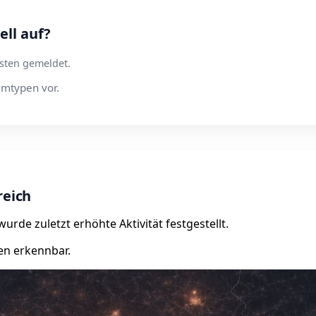
ll auf?
sten gemeldet.
mtypen vor.
reich
rde zuletzt erhöhte Aktivität festgestellt.
en erkennbar.