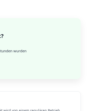
t?
 Stunden wurden
.
ät wird von einem regulären Betrieb