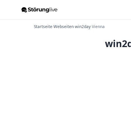
Startseite
›
Webseiten
›
win2day
›
Vienna
win2d