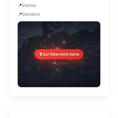
📍
Vienna
📍
Dornbirn
Zur Österreich-Karte