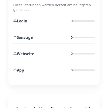
Diese Störungen werden derzeit am häufigsten
gemeldet.
⚠️
Login
0
⚠️
Sonstige
0
⚠️
Webseite
0
⚠️
App
0