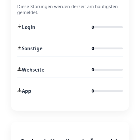
Diese Störungen werden derzeit am häufigsten
gemeldet.
⚠️
Login
0
⚠️
Sonstige
0
⚠️
Webseite
0
⚠️
App
0