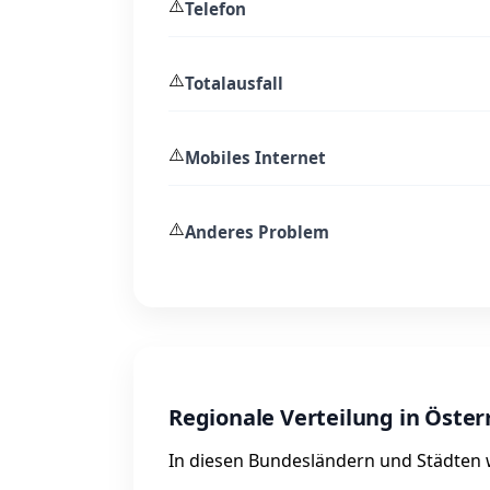
⚠️
Telefon
⚠️
Totalausfall
⚠️
Mobiles Internet
⚠️
Anderes Problem
Regionale Verteilung in Öster
In diesen Bundesländern und Städten wu