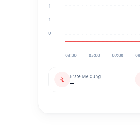
1
1
0
03:00
05:00
07:00
09
Erste Meldung
↯
—