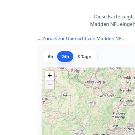
Diese Karte zeigt
Madden NFL eingehe
← Zurück zur Übersicht von Madden NFL
6h
24h
3 Tage
+
−