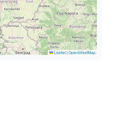
Leaflet
|
OpenStreetMap