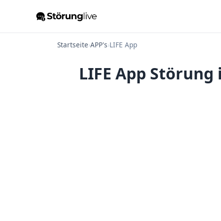
Startseite
›
APP's
›
LIFE App
LIFE App Störung 