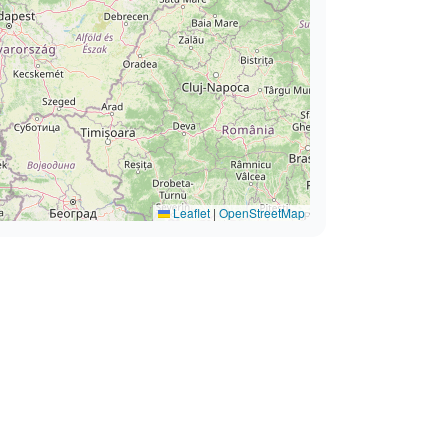
Leaflet
|
OpenStreetMap