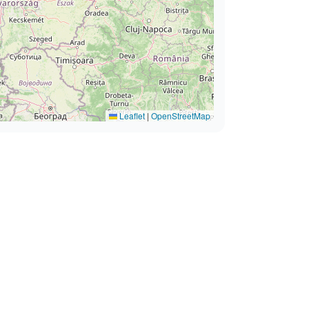
Leaflet
|
OpenStreetMap