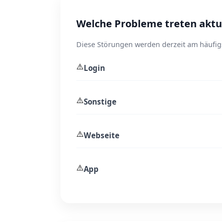
Welche Probleme treten aktue
Diese Störungen werden derzeit am häufig
⚠️
Login
⚠️
Sonstige
⚠️
Webseite
⚠️
App