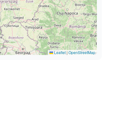
Leaflet
|
OpenStreetMap