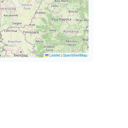
Leaflet
|
OpenStreetMap