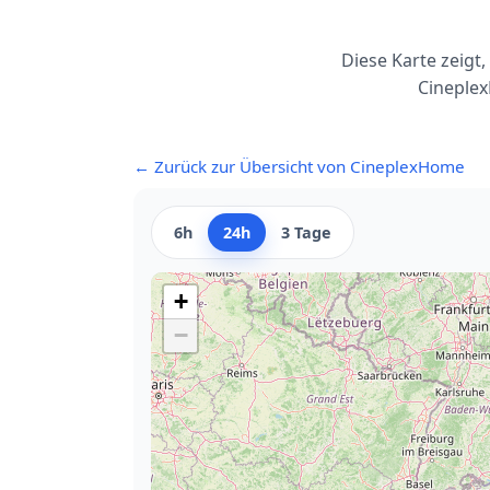
Diese Karte zeigt
Cineplex
← Zurück zur Übersicht von CineplexHome
6h
24h
3 Tage
+
−