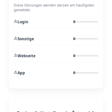
Diese Störungen werden derzeit am häufigsten
gemeldet.
⚠️
Login
0
⚠️
Sonstige
0
⚠️
Webseite
0
⚠️
App
0