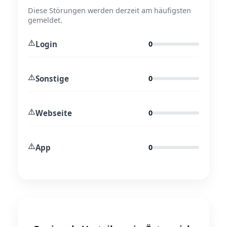
Diese Störungen werden derzeit am häufigsten
gemeldet.
⚠️
Login
0
⚠️
Sonstige
0
⚠️
Webseite
0
⚠️
App
0