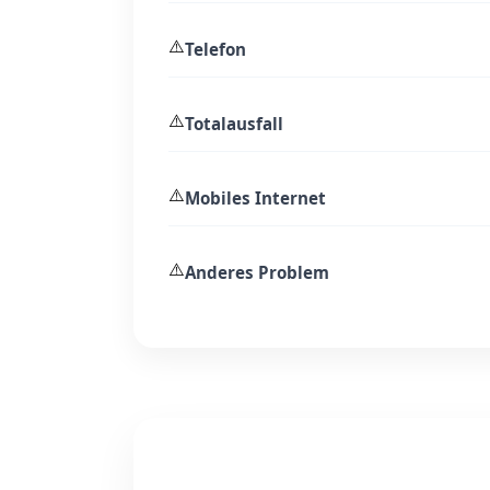
⚠️
Telefon
⚠️
Totalausfall
⚠️
Mobiles Internet
⚠️
Anderes Problem