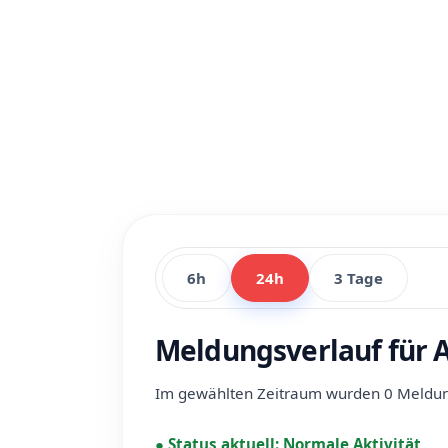
6h
24h
3 Tage
Meldungsverlauf für A
Im gewählten Zeitraum wurden 0 Meldunge
●
Status aktuell:
Normale Aktivität